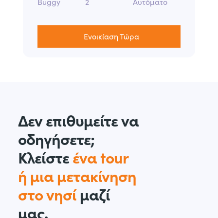
Buggy
2
Αυτόματο
Ενοικίαση Τώρα
Δεν επιθυμείτε να
οδηγήσετε;
Κλείστε
ένα tour
ή μια μετακίνηση
στο νησί
μαζί
μας.